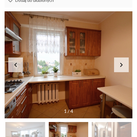
Dodaj do ulubionych
1
/
4