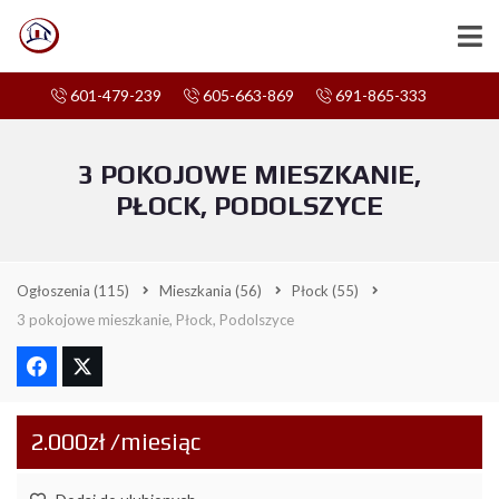
601-479-239
605-663-869
691-865-333
3 POKOJOWE MIESZKANIE,
PŁOCK, PODOLSZYCE
Ogłoszenia
(115)
Mieszkania
(56)
Płock
(55)
3 pokojowe mieszkanie, Płock, Podolszyce
2.000zł /miesiąc