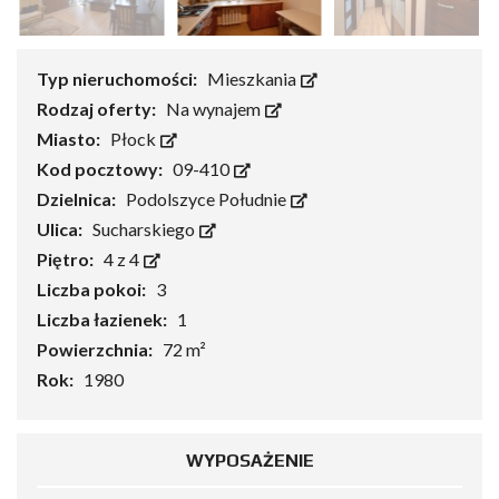
Typ nieruchomości:
Mieszkania
Rodzaj oferty:
Na wynajem
Miasto:
Płock
Kod pocztowy:
09-410
Dzielnica:
Podolszyce Południe
Ulica:
Sucharskiego
Piętro:
4 z 4
Liczba pokoi:
3
Liczba łazienek:
1
Powierzchnia:
72 m²
Rok:
1980
WYPOSAŻENIE