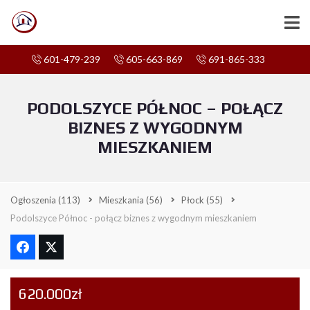
601-479-239
605-663-869
691-865-333
PODOLSZYCE PÓŁNOC – POŁĄCZ
BIZNES Z WYGODNYM
MIESZKANIEM
Ogłoszenia
(113)
Mieszkania
(56)
Płock
(55)
Podolszyce Północ - połącz biznes z wygodnym mieszkaniem
620.000zł