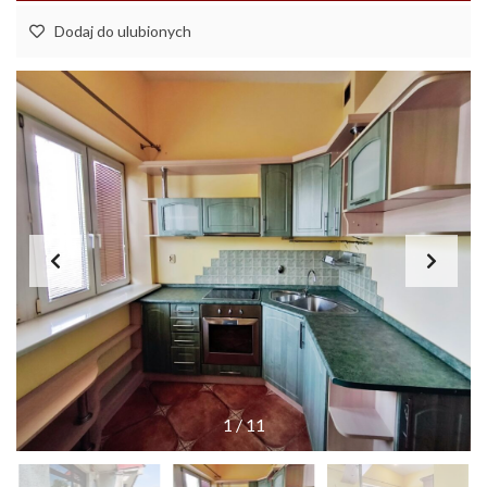
Dodaj do ulubionych
1
/
11