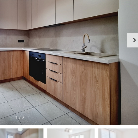
1
/
7