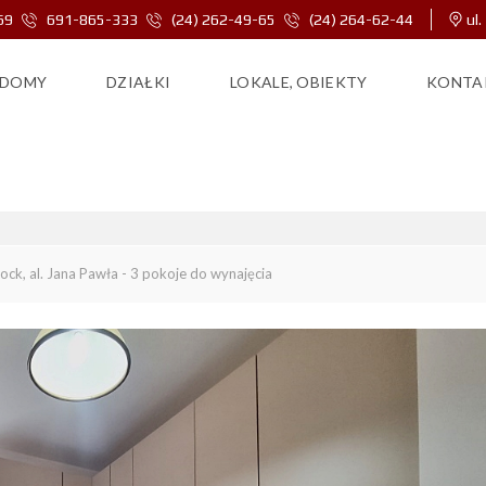
69
691-865-333
(24) 262-49-65
(24) 264-62-44
ul.
DOMY
DZIAŁKI
LOKALE, OBIEKTY
KONTA
. JANA PAWŁA – 3 POKOJE DO
ock, al. Jana Pawła - 3 pokoje do wynajęcia