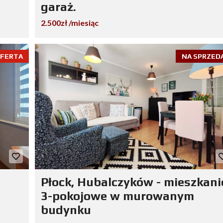
garaż.
2.500zł /miesiąc
OFERTA
NA SPRZED
Płock, Hubalczyków - mieszkani
3-pokojowe w murowanym
budynku