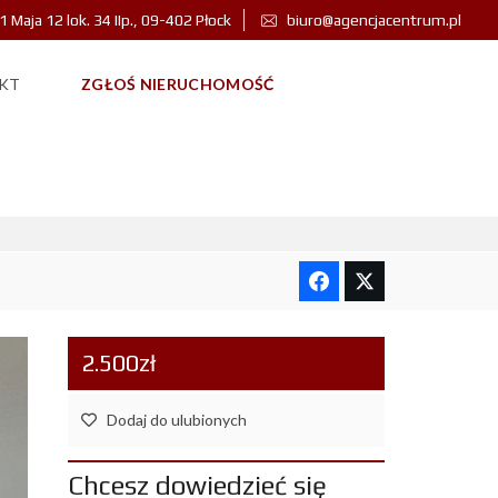
 1 Maja 12 lok. 34 IIp., 09-402 Płock
biuro@agencjacentrum.pl
KT
ZGŁOŚ NIERUCHOMOŚĆ
 WYNAJĘCIA
2.500zł
Dodaj do ulubionych
Chcesz dowiedzieć się