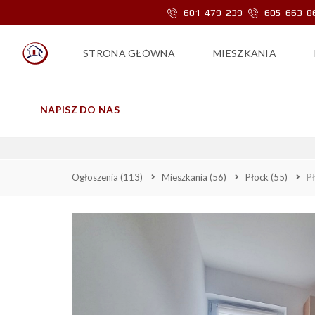
601-479-239
605-663-8
STRONA GŁÓWNA
MIESZKANIA
NAPISZ DO NAS
PŁOCK, AL
Ogłoszenia
(113)
Mieszkania
(56)
Płock
(55)
Pł