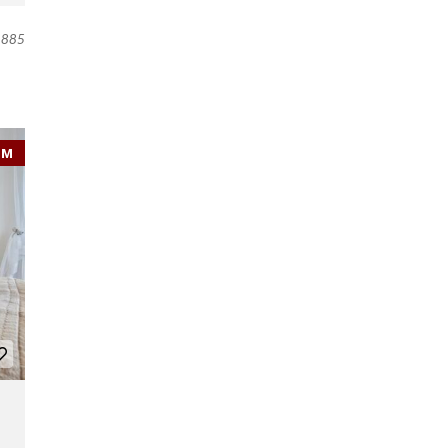
885
EM