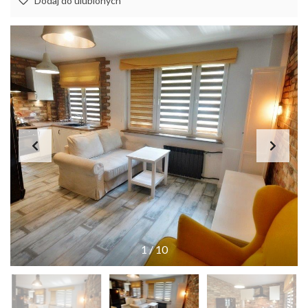
Dodaj do ulubionych
1
/
10