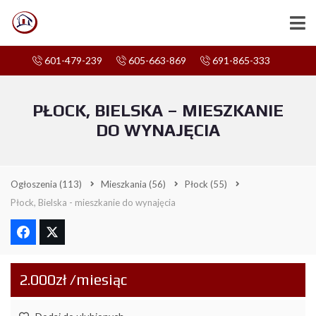
601-479-239
605-663-869
691-865-333
PŁOCK, BIELSKA – MIESZKANIE
DO WYNAJĘCIA
Ogłoszenia
(113)
Mieszkania
(56)
Płock
(55)
Płock, Bielska - mieszkanie do wynajęcia
2.000zł /miesiąc