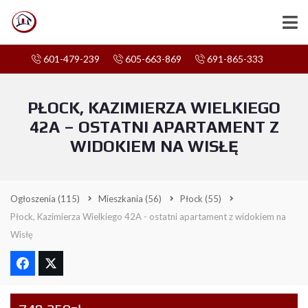
601-479-239
605-663-869
691-865-333
PŁOCK, KAZIMIERZA WIELKIEGO
42A – OSTATNI APARTAMENT Z
WIDOKIEM NA WISŁĘ
Ogłoszenia
(115)
Mieszkania
(56)
Płock
(55)
Płock, Kazimierza Wielkiego 42A - ostatni apartament z widokiem na
Wisłę