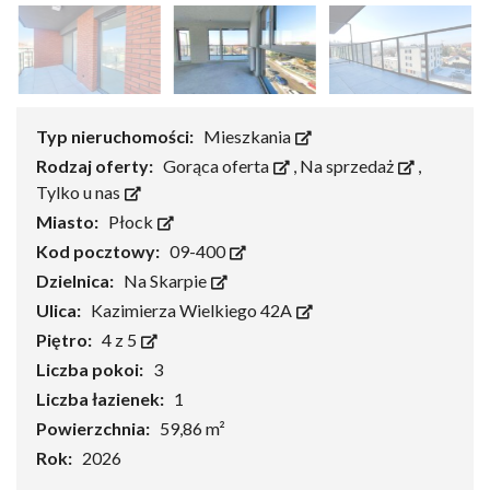
Typ nieruchomości:
Mieszkania
Rodzaj oferty:
Gorąca oferta
,
Na sprzedaż
,
Tylko u nas
Miasto:
Płock
Kod pocztowy:
09-400
Dzielnica:
Na Skarpie
Ulica:
Kazimierza Wielkiego 42A
Piętro:
4 z 5
Liczba pokoi:
3
Liczba łazienek:
1
Powierzchnia:
59,86 m²
Rok:
2026