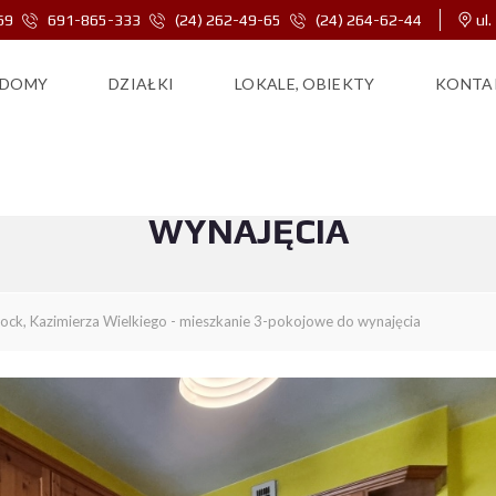
69
691-865-333
(24) 262-49-65
(24) 264-62-44
ul.
DOMY
DZIAŁKI
LOKALE, OBIEKTY
KONTA
RZA WIELKIEGO – MIESZKANI
WYNAJĘCIA
łock, Kazimierza Wielkiego - mieszkanie 3-pokojowe do wynajęcia