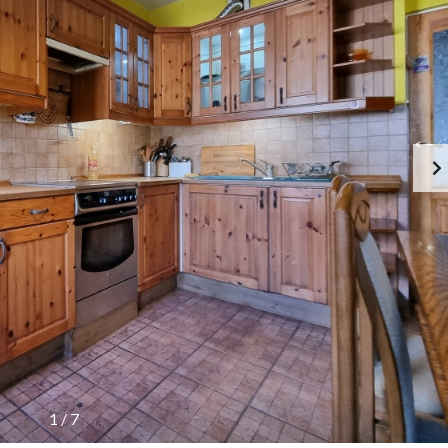
1
/
7