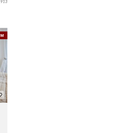
913
EM