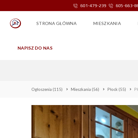
601-479-239
605-663-8
STRONA GŁÓWNA
MIESZKANIA
NAPISZ DO NAS
PŁOCK, KAZIMIE
Ogłoszenia
(115)
Mieszkania
(56)
Płock
(55)
P