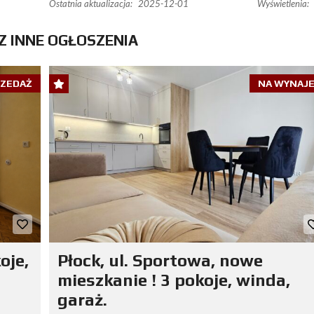
Ostatnia aktualizacja:
2025-12-01
Wyświetlenia:
Z INNE OGŁOSZENIA
RZEDAŻ
NA WYNAJ
oje,
Płock, ul. Sportowa, nowe
mieszkanie ! 3 pokoje, winda,
garaż.