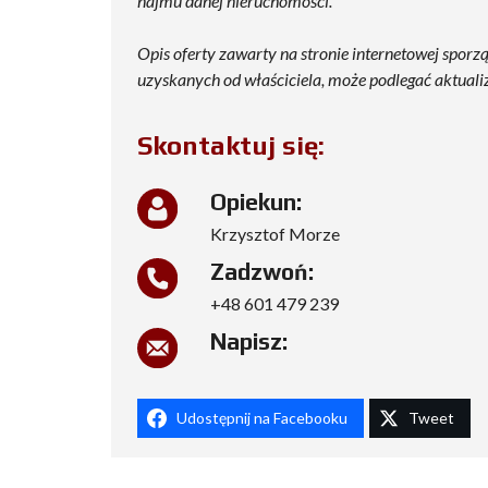
najmu danej nieruchomości.
Opis oferty zawarty na stronie internetowej sporz
uzyskanych od właściciela, może podlegać aktualizac
Skontaktuj się:
Opiekun:
Krzysztof Morze
Zadzwoń:
+48 601 479 239
Napisz:
Udostępnij na Facebooku
Tweet