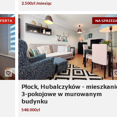
2.500zł /miesiąc
OFERTA
NA SPRZED
Płock, Hubalczyków - mieszkani
3-pokojowe w murowanym
budynku
548.000zł