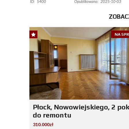
ID:
5400
Opublikowano:
2025-10-03
ZOBAC
NA SP
Płock, Nowowiejskiego, 2 pok
do remontu
310.000zł