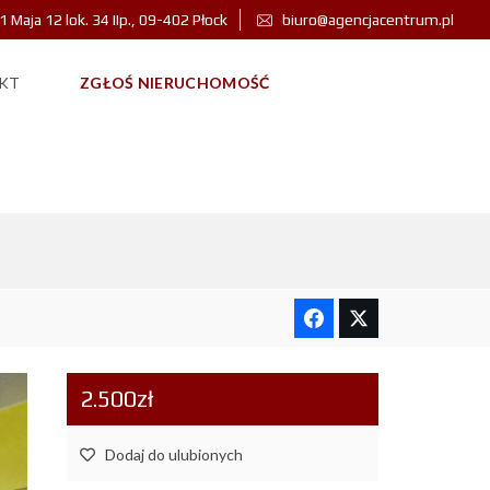
 1 Maja 12 lok. 34 IIp., 09-402 Płock
biuro@agencjacentrum.pl
KT
ZGŁOŚ NIERUCHOMOŚĆ
E 3-POKOJOWE DO
2.500zł
Dodaj do ulubionych