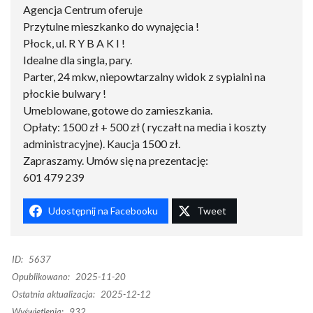
Agencja Centrum oferuje
Przytulne mieszkanko do wynajęcia !
Płock, ul. R Y B A K I !
Idealne dla singla, pary.
Parter, 24 mkw, niepowtarzalny widok z sypialni na
płockie bulwary !
Umeblowane, gotowe do zamieszkania.
Opłaty: 1500 zł + 500 zł ( ryczałt na media i koszty
administracyjne). Kaucja 1500 zł.
Zapraszamy. Umów się na prezentację:
601 479 239
Udostępnij na Facebooku
Tweet
ID:
5637
Opublikowano:
2025-11-20
Ostatnia aktualizacja:
2025-12-12
Wyświetlenia:
932