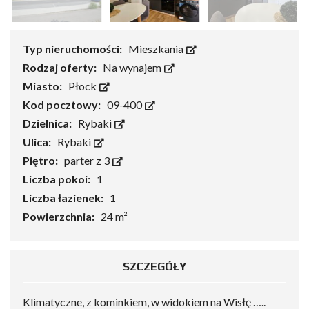
Typ nieruchomości:
Mieszkania
Rodzaj oferty:
Na wynajem
Miasto:
Płock
Kod pocztowy:
09-400
Dzielnica:
Rybaki
Ulica:
Rybaki
Piętro:
parter z 3
Liczba pokoi:
1
Liczba łazienek:
1
Powierzchnia:
24 m²
SZCZEGÓŁY
Klimatyczne, z kominkiem, w widokiem na Wisłę …..