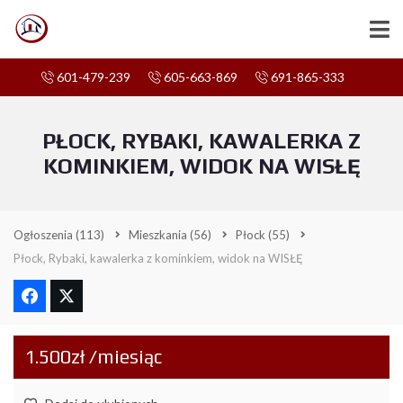
601-479-239
605-663-869
691-865-333
PŁOCK, RYBAKI, KAWALERKA Z
KOMINKIEM, WIDOK NA WISŁĘ
Ogłoszenia
(113)
Mieszkania
(56)
Płock
(55)
Płock, Rybaki, kawalerka z kominkiem, widok na WISŁĘ
1.500zł /miesiąc