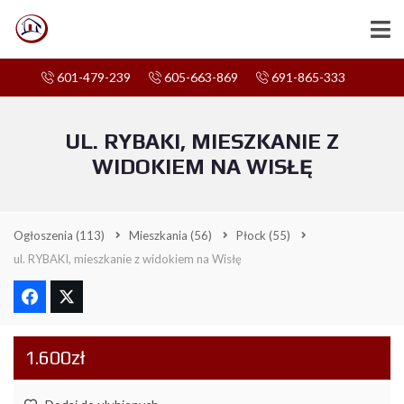
601-479-239
605-663-869
691-865-333
UL. RYBAKI, MIESZKANIE Z
WIDOKIEM NA WISŁĘ
Ogłoszenia
(113)
Mieszkania
(56)
Płock
(55)
ul. RYBAKI, mieszkanie z widokiem na Wisłę
1.600zł