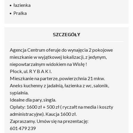
łazienka
Pralka
SZCZEGÓŁY
Agencja Centrum oferuje do wynajęcia 2 pokojowe
mieszkanie w wyjątkowej lokalizacji, z jedynym,
niepowtarzalnym widokiem na Wisłę !
Płock, ul. R Y B A K I.
Mieszkanie na parterze, powierzchnia 21 mkw.
Aneks kuchenny z jadalnią, łazienka z wc, salonik,
sypialnia.
Idealne dla pary, singla.
Opłaty: 1600 zł + 500 zł ( ryczałt na media i koszty
administracyjne). Kaucja 1600 zł.
Zapraszamy. Umów się na prezentację:
601 479 239