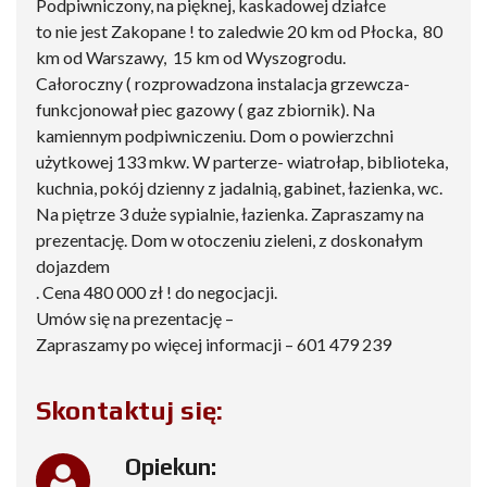
Podpiwniczony, na pięknej, kaskadowej działce
to nie jest Zakopane ! to zaledwie 20 km od Płocka, 80
km od Warszawy, 15 km od Wyszogrodu.
Całoroczny ( rozprowadzona instalacja grzewcza-
funkcjonował piec gazowy ( gaz zbiornik). Na
kamiennym podpiwniczeniu. Dom o powierzchni
użytkowej 133 mkw. W parterze- wiatrołap, biblioteka,
kuchnia, pokój dzienny z jadalnią, gabinet, łazienka, wc.
Na piętrze 3 duże sypialnie, łazienka. Zapraszamy na
prezentację. Dom w otoczeniu zieleni, z doskonałym
dojazdem
. Cena 480 000 zł ! do negocjacji.
Umów się na prezentację –
Zapraszamy po więcej informacji – 601 479 239
Skontaktuj się:
Opiekun: