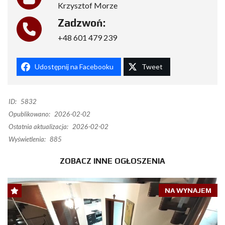
Krzysztof Morze
Zadzwoń:
+48 601 479 239
Udostępnij na Facebooku
Tweet
ID:
5832
Opublikowano:
2026-02-02
Ostatnia aktualizacja:
2026-02-02
Wyświetlenia:
885
ZOBACZ INNE OGŁOSZENIA
NA WYNAJEM