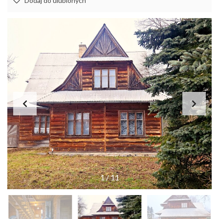
Dodaj do ulubionych
1
/
11