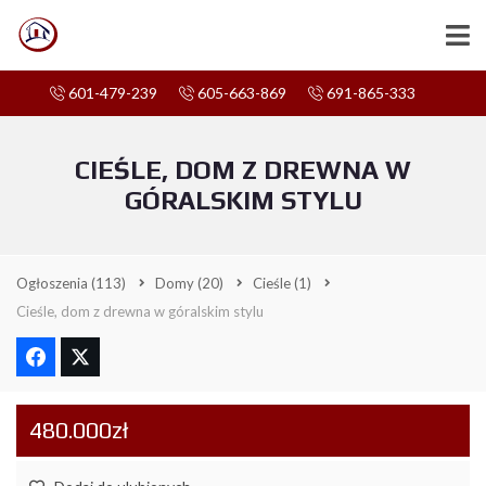
601-479-239
605-663-869
691-865-333
CIEŚLE, DOM Z DREWNA W
GÓRALSKIM STYLU
Ogłoszenia
(113)
Domy
(20)
Cieśle
(1)
Cieśle, dom z drewna w góralskim stylu
480.000zł