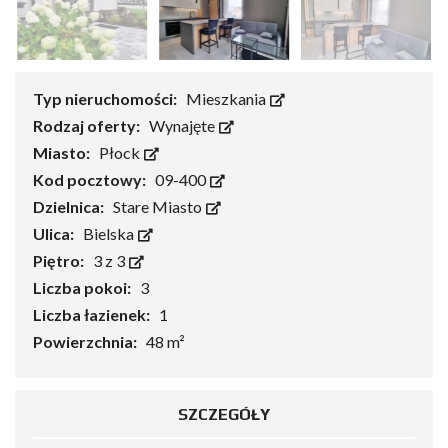
Typ nieruchomości:
Mieszkania
Rodzaj oferty:
Wynajęte
Miasto:
Płock
Kod pocztowy:
09-400
Dzielnica:
Stare Miasto
Ulica:
Bielska
Piętro:
3 z 3
Liczba pokoi:
3
Liczba łazienek:
1
Powierzchnia:
48 m²
SZCZEGÓŁY