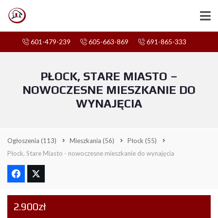
601-479-239
605-663-869
691-865-333
PŁOCK, STARE MIASTO –
NOWOCZESNE MIESZKANIE DO
WYNAJĘCIA
Ogłoszenia
(113)
Mieszkania
(56)
Płock
(55)
Płock, Stare Miasto - nowoczesne mieszkanie do wynajęcia
2.900zł