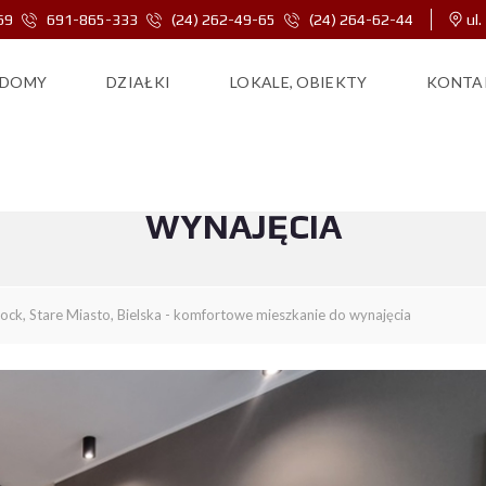
69
691-865-333
(24) 262-49-65
(24) 264-62-44
ul.
DOMY
DZIAŁKI
LOKALE, OBIEKTY
KONTA
ASTO, BIELSKA – KOMFORTO
WYNAJĘCIA
łock, Stare Miasto, Bielska - komfortowe mieszkanie do wynajęcia