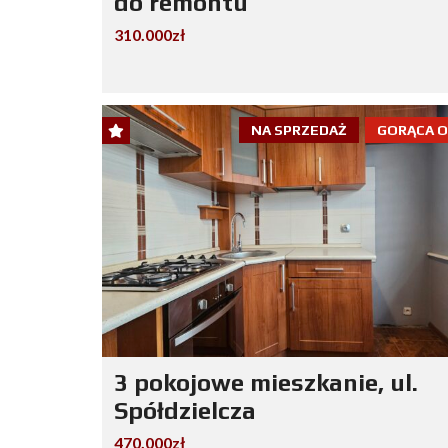
do remontu
310.000zł
NA SPRZEDAŻ
GORĄCA 
3 pokojowe mieszkanie, ul.
Spółdzielcza
470.000zł