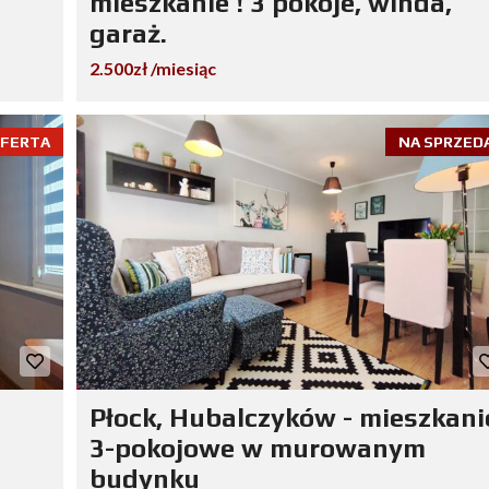
mieszkanie ! 3 pokoje, winda,
garaż.
2.500zł /miesiąc
OFERTA
NA SPRZED
Płock, Hubalczyków - mieszkani
3-pokojowe w murowanym
budynku