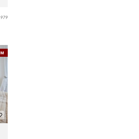
979
EM