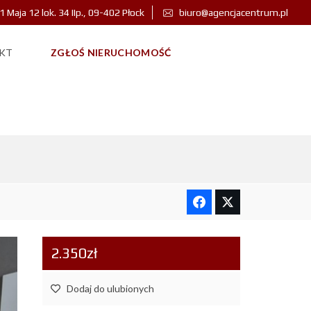
 1 Maja 12 lok. 34 IIp., 09-402 Płock
biuro@agencjacentrum.pl
KT
ZGŁOŚ NIERUCHOMOŚĆ
WE MIESZKANIE DO
2.350zł
Dodaj do ulubionych