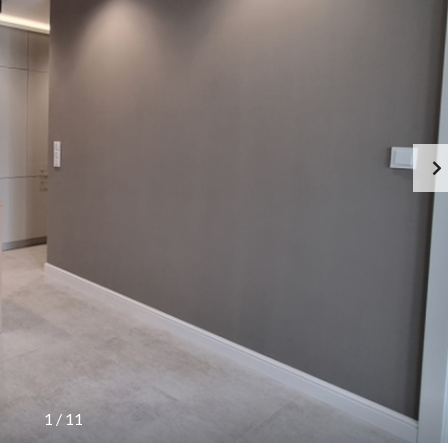
1
/
11