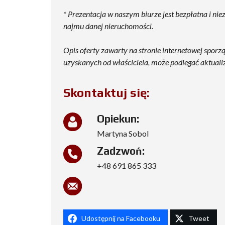
* Prezentacja w naszym biurze jest bezpłatna i ni
najmu danej nieruchomości.
Opis oferty zawarty na stronie internetowej sporz
uzyskanych od właściciela, może podlegać aktualizac
Skontaktuj się:
Opiekun:
Martyna Sobol
Zadzwoń:
+48 691 865 333
Udostępnij na Facebooku
Tweet