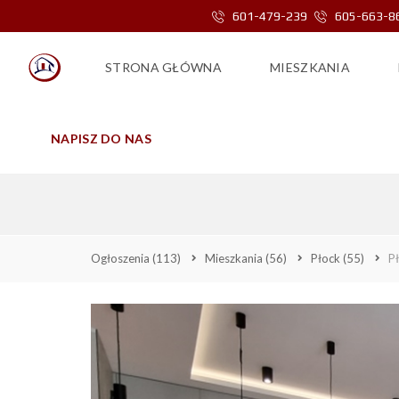
601-479-239
605-663-8
STRONA GŁÓWNA
MIESZKANIA
NAPISZ DO NAS
PŁOCK, STARE MI
Ogłoszenia
(113)
Mieszkania
(56)
Płock
(55)
P